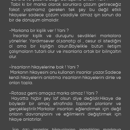
Tabii ki bir marka olarak sorunlara çözüm getireceğiz
fakat yapmamız gereken tek şey bu değil etkili
hikayeler sadece çözüm vaadiyle olmaz işin sonun da
bir de dönüşüm olmalıdır.
-Markana bir kişilik ver ! Yani ?
İnsanlar kişilik ve duruşunu sevdikleri markalara
yönelirler. Yardımsever ol,sanatçı ol , cesur ol istediğini
ol ama bir kişiliğin olsun.Böylelikle bütün iletişim
çalışmaların tutarlı olur ve insanlarla ortak bir bilinçaltın
olur.
-İnsanların hikayelerine bak ! Yani ?
Markanın hikayesini onu kullanan insanlar yazar.Sadece
kendi hikayelerini anlatma insanların hikayelerini dinle ve
onları topla.
-Rotasız gemi amaçsız marka olmaz ! Yani ?
Hayatta hiçbir şey laf olsun diye değildir.Hikaye de
böyledir bir amaç etrafında toplanır planlanır ve
gerçekleştirilir.Markalar insanları eğlendirmek için değil
onların davranışlarını ve eğilimlerini değiştirmek için
hikaye anlatırlar.
İşin özü insanlar hikayelerine inandıkları markaya