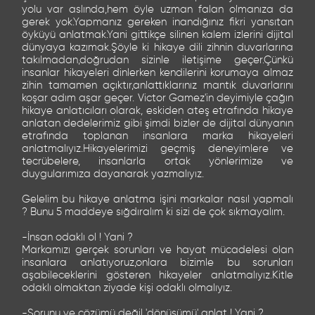
yolu var aslında,hem öyle uzman falan olmanıza da
gerek yok.Yapmanız gereken inandığınız fikri yansıtan
öyküyü anlatmak.Yani gittikçe silinen kalem izlerini dijital
dünyaya kazımak.Şöyle ki hikaye dili zihnin duvarlarına
takılmadan,doğrudan sizinle iletişime geçer.Çünkü
insanlar hikayeleri dinlerken kendilerini korumaya almaz
zihin tamamen açıktır,anlattıklarınız mantık duvarlarını
koşar adım aşar geçer. Victor Gamez'in deyimiyle çağın
hikaye anlatıcıları olarak, eskiden ateş etrafında hikaye
anlatan dedelerimiz gibi şimdi bizler de dijital dünyanın
etrafında toplanan insanlara marka hikayeleri
anlatmalıyız.Hikayelerimizi geçmiş deneyimlere ve
tecrübelere, insanlarla ortak yönlerimize ve
duygularımıza dayanarak yazmalıyız.
Gelelim bu hikaye anlatma işini markalar nasıl yapmalı
? Bunu 5 maddeye sığdıralım ki sizi de çok sıkmayalım.
-İnsan odaklı ol ! Yani ?
Markamızı gerçek sorunları ve hayat mücadelesi olan
insanlara anlatıyoruz,onlara bizimle bu sorunları
aşabileceklerini gösteren hikayeler anlatmalıyız.Kitle
odaklı olmaktan ziyade kişi odaklı olmalıyız.
-Sorunu ve çözümü değil 'dönüşümü' anlat ! Yani ?