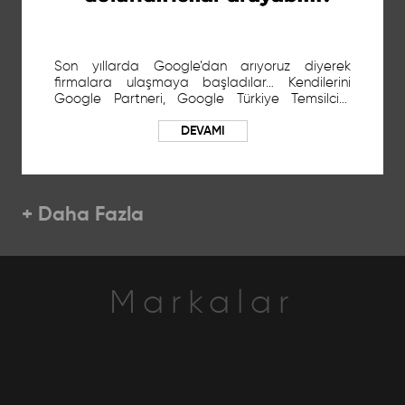
Son yıllarda Google’dan arıyoruz diyerek
firmalara ulaşmaya başladılar… Kendilerini
Google Partneri, Google Türkiye Temsilcisi,
Google Sorumlusu vb. sıfatlarla tanıtan kişiler,
DEVAMI
işletmenizin Google güncellemesinin
yapılmadığını belli bir ücret karşılığında bunu
yapabileceklerini ileterek işletmenizin sahipliğini
eliniz
+ Daha Fazla
Markalar