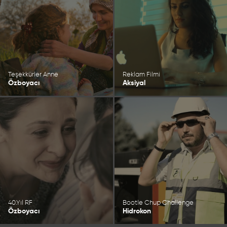
Teşekkürler Anne
Reklam Filmi
Özboyacı
Aksiyal
40.Yıl RF
Bootle Chup Challenge
Özboyacı
Hidrokon