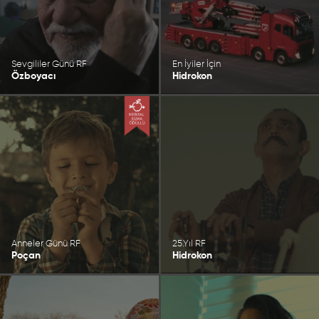
Sevgililer Günü RF
En İyiler İçin
Özboyacı
Hidrokon
Anneler Günü RF
25.Yıl RF
Poçan
Hidrokon