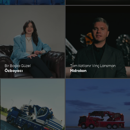
Bir Başka Güzel
Tam Katlanır Vinç Lansman
Özboyacı
Hidrokon