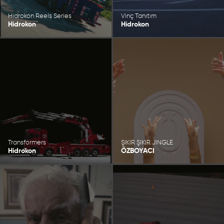
Hidrokon Reels Series
Vinç Tanıtım
Hidrokon
Hidrokon
Transformers
ŞIKIR ŞIKIR JINGLE
Hidrokon
ÖZBOYACI