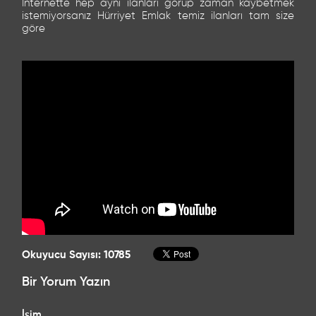
İnternette hep aynı ilanları görüp zaman kaybetmek
istemiyorsanız Hürriyet Emlak temiz ilanları tam size
göre
Okuyucu Sayısı: 10785
Bir Yorum Yazın
İsim