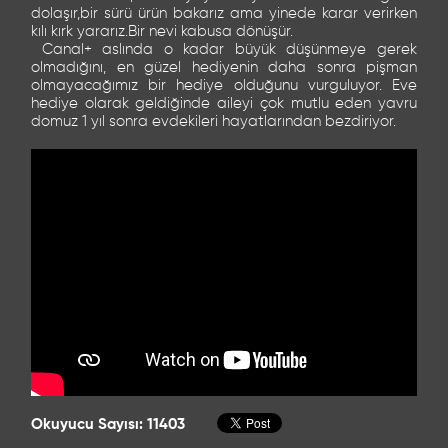
dolaşır,bir sürü ürün bakarız ama yinede karar verirken
kılı kırk yararız.Bir nevi kabusa dönüşür.
Canal+ aslında o kadar büyük düşünmeye gerek
olmadığını, en güzel hediyenin daha sonra pişman
olmayacağımız bir hediye olduğunu vurguluyor. Eve
hediye olarak geldiğinde aileyi çok mutlu eden yavru
domuz 1 yıl sonra evdekileri hayatlarından bezdiriyor.
Okuyucu Sayısı: 11403