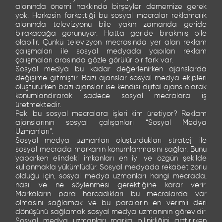
alanında önemi hakkında birşeyler dememize gerek
yok. Herkesin farkettiği bu sosyal mecralar reklamcılık
alanında televizyonu bile yakın zamanda geride
bırakacağa görünüyor. Hatta geride bırakmış bile
olabilir. Çünkü televizyon mecrasında yer alan reklam
çalışmaları ile sosyal medyada yapılan reklam
çalışmaları arasında gözle görülür bir fark var.
Sosyal medya bu kadar değerlenirken ajanslarda
değişime gitmiştir. Bazı ajanslar sosyal medya ekipleri
oluştururken bazı ajanslar ise kendisi dijital ajans olarak
konumlandırarak sadece sosyal mecralara iş
üretmektedir.
Peki bu sosyal mecralara işleri kim üretiyor? Reklam
ajanslarının sosyal çalışanları “Sosyal Medya
Uzmanları”.
Sosyal medya uzmanları oluşturdukları strateji ile
sosyal mecrada markanın konumlanmasını sağlar. Bunu
yaparken elindeki imkanları en iyi ve özgün şekilde
kullanmakla yükümlüdür. Sosyal medyada rekabet zorlu
olduğu için, sosyal medya uzmanları hangi mecrada,
nasıl ve ne söylenmesi gerektiğine karar verir.
Markaların para harcadıkları bu mecralarda var
olmasını sağlamak ve bu paraların en verimli deri
dönüşünü sağlamak sosyal medya uzmanının görevidir.
Sosyal medya uzmanları marka bilinirliğini arttırırken