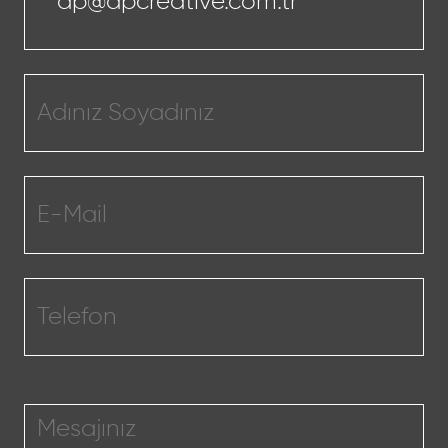
dp@dpcreative.com.tr