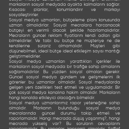
markaların sosyal medyada ayakta kalmalarını sağlar.
Kısacası planlar, konumlandırır ve markayı
sosyalleştirirler.
Sosyal medya uzmanları, bütçeleme planı konusunda
uzman olmalıdırlar. Sosyal mecralara harcanacak
bütçeyi en verimli olacak şekilde hazırlamalıdırlar.
Mecraların güncel reklam fiyatlarını kendi adları gibi
bilmelidirler. Ve tabi bu bütçe ne müşteriye ne de
kendilerine sürpriz olmamalıdır. Müşteri gibi
düşünebilmeli, ideal bütçe ideal etkileşim sayısı mantığı
geliştirmelidirler.
Sosyal medya uzmanları yarattıkları içerikler ile
markaların sosyal medyada bir trafiğe sahip olmalarını
sağlamalıdırlar. Bu yüzden sosyal olmaları gerekir.
Güncel sosyal medya gündem ve gelişmelerini ilk
görenler bu uzmanlar olmalıdır. Sosyal medyalarda
gelişen yeni özellikleri test etmeli ve uygulamalıdır. Bir
çok sosyal medya kanalına hakim olmalıdır. Markaların
hangi kanalda etkileyici olacağını bilmelidir.
Sosyal medya uzmanlarımız rapor yeteneğine sahip
olmalıdır. Markanın bulunduğu sosyal medya
mecralarında güncel durumu takip etmeli ve
raporlamalıdır. Hangi mecrada düşüş yaşanmış?, hangi
mecrada yükseliş var? Bu soruların cevaplarını
raporlamalıdır. Bu raporlar kapsamlı olmalıdır. Şeffaf