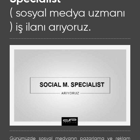
( sosyal medya uzmanı
) iş ilanı arıyoruz.
Günümüzde sosyal medyanın pazarlama ve reklam