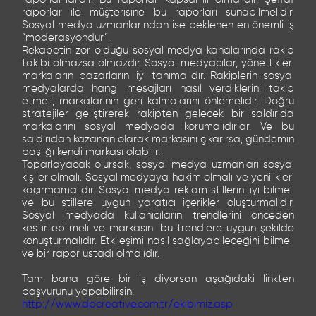
raporlar ile müşterisine bu raporları sunabilmelidir.
Sosyal medya uzmanlarından ise beklenen en önemli iş
“moderasyondur”.
Rekabetin zor olduğu sosyal medya kanalarında rakip
takibi olmazsa olmazdır. Sosyal medyacılar, yönettikleri
markaların pazarlarını iyi tanımalıdır. Rakiplerin sosyal
medyalarda hangi mesajları nasıl verdiklerini takip
etmeli, markalarının geri kalmalarını önlemelidir. Doğru
stratejiler geliştirerek rakipten gelecek bir saldırıda
markalarını sosyal medyada korumalıdırlar. Ve bu
saldırıdan kazanan olarak markasını çıkarırsa, gündemin
başlığı kendi markası olabilir.
Toparlayacak olursak, sosyal medya uzmanları sosyal
kişiler olmalı. Sosyal medyaya hakim olmalı ve yenilikleri
kaçırmamalıdır. Sosyal medya reklam stillerini iyi bilmeli
ve bu stillere uygun yaratıcı içerikler oluşturmalıdır.
Sosyal medyada kullanıcıların trendlerini önceden
kestirtebilmeli ve markasını bu trendlere uygun şekilde
konuşturmalıdır. Etkileşimi nasıl sağlayabileceğini bilmeli
ve bir rapor üstadı olmalıdır.
Tam bana göre bir iş diyorsan aşağıdaki linkten
başvurunu yapabilirsin.
http://www.dpcreative.com.tr/ekibimiz.asp