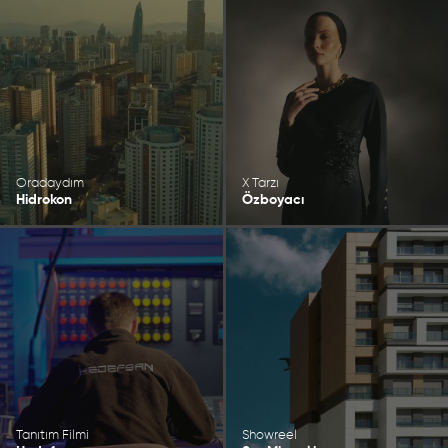
Oradaydım
X Tarzı
Hidrokon
Özboyacı
Tanıtım Filmi
Showreel