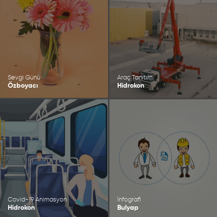
Sevgi Günü
Araç Tanıtım
Özboyacı
Hidrokon
Covid-19 Animasyon
İnfografi
Hidrokon
Bulyap