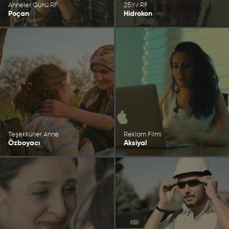
Anneler Günü RF
25.Yıl RF
Poçan
Hidrokon
Teşekkürler Anne
Reklam Filmi
Özboyacı
Aksiyal