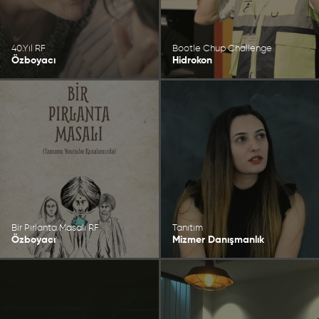
40.Yıl RF
Bootle Chup Challenge
Özboyacı
Hidrokon
Bir Pırlanta Masalı RF
Tanıtım
Özboyacı
Mizmer Danışmanlık