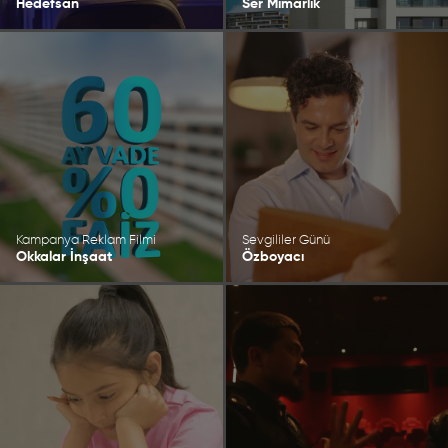
Hedefsan
Ser Mimarlık
Kampanya Reklam Filmi
Sevgililer Günü
Okkalar İnşaat
Özboyacı