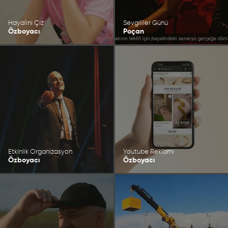
Hayalini Çiz
Sevgililer Günü
Özboyacı
Poçan
Etkinlik Organizasyon
Youtube Reklamı
Özboyacı
Özboyacı