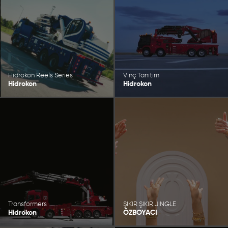
Hidrokon Reels Series
Vinç Tanıtım
Hidrokon
Hidrokon
Transformers
ŞIKIR ŞIKIR JINGLE
Hidrokon
ÖZBOYACI