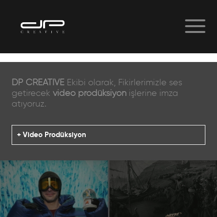
">
DP CREATIVE
Ekibi olarak, Fikirlerimizle ses
getirecek
video prodüksiyon
işlerine imza
atıyoruz.
Video Prodüksiyon