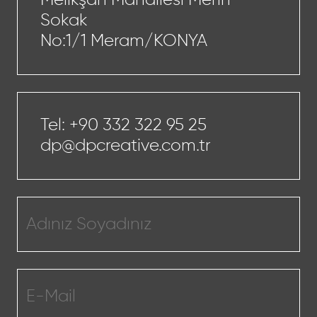
Melikşah Mahallesi Merih
Sokak
No:1/1 Meram/KONYA
Tel:
+90 332 322 95 25
dp@dpcreative.com.tr