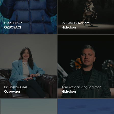
Ciddi Düşün
29 Ekim TV Reklamı
ÖZBOYACI
Hidrokon
Bir Başka Güzel
Tam Katlanır Vinç Lansman
Özboyacı
Hidrokon