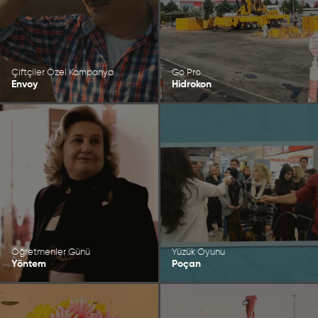
Çiftçiler Özel Kampanya
Go Pro
Envoy
Hidrokon
Öğretmenler Günü
Yüzük Oyunu
Yöntem
Poçan