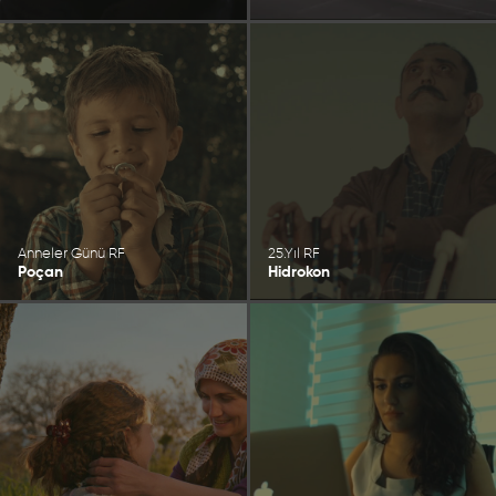
Anneler Günü RF
25.Yıl RF
Poçan
Hidrokon