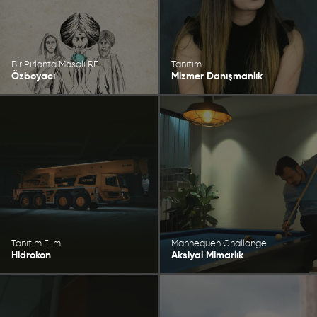
Bir Pırlanta Masalı RF
Tanıtım
Özboyacı
Mizmer Danışmanlık
Tanıtım Filmi
Mannequen Challange
Hidrokon
Aksiyal Mimarlık