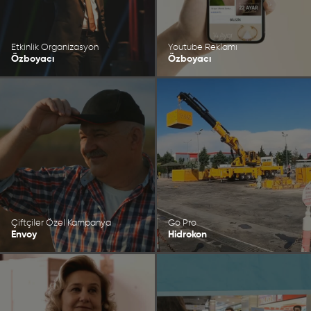
Etkinlik Organizasyon
Youtube Reklamı
Özboyacı
Özboyacı
Çiftçiler Özel Kampanya
Go Pro
Envoy
Hidrokon