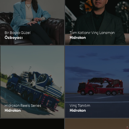
Bir Başka Güzel
Tam Katlanır Vinç Lansman
Özboyacı
Hidrokon
Hidrokon Reels Series
Vinç Tanıtım
Hidrokon
Hidrokon