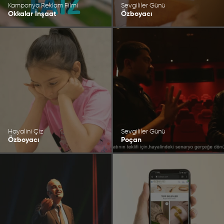
Kampanya Reklam Filmi
Sevgililer Günü
Okkalar İnşaat
Özboyacı
Hayalini Çiz
Sevgililer Günü
Özboyacı
Poçan