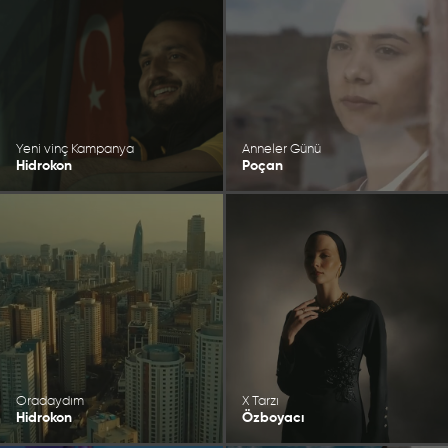
Yeni vinç Kampanya
Anneler Günü
Hidrokon
Poçan
Oradaydım
X Tarzı
Hidrokon
Özboyacı