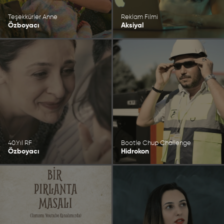
Teşekkürler Anne
Reklam Filmi
Özboyacı
Aksiyal
40.Yıl RF
Bootle Chup Challenge
Özboyacı
Hidrokon