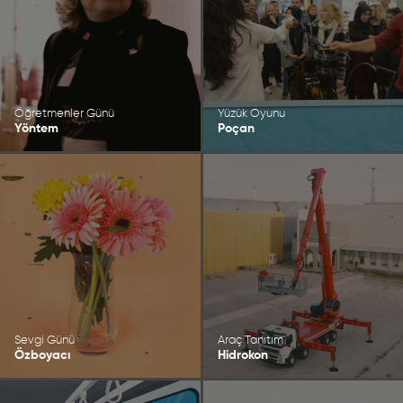
Öğretmenler Günü
Yüzük Oyunu
Yöntem
Poçan
Sevgi Günü
Araç Tanıtım
Özboyacı
Hidrokon