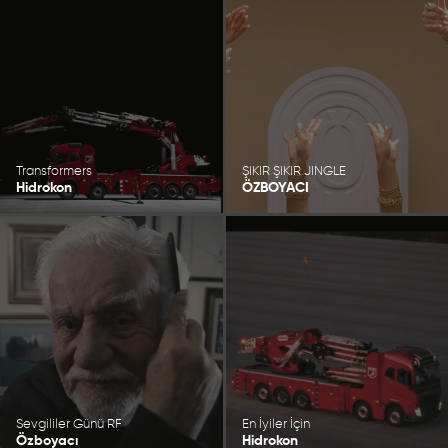
Transformers
ŞIKIR ŞIKIR JINGLE
Hidrokon
ÖZBOYACI
Sevgililer Günü RF
En İyiler İçin
Özboyacı
Hidrokon