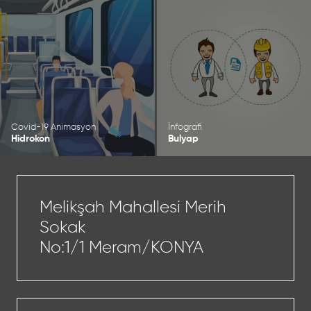
Covid-19 Animasyon
İnfografi
Hidrokon
Bulyap
Melikşah Mahallesi Merih
Sokak
No:1/1 Meram/KONYA