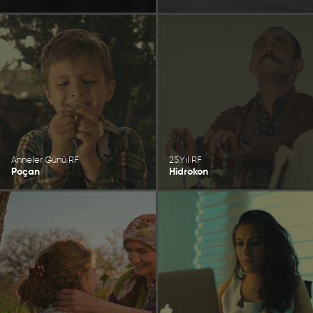
Anneler Günü RF
25.Yıl RF
Poçan
Hidrokon