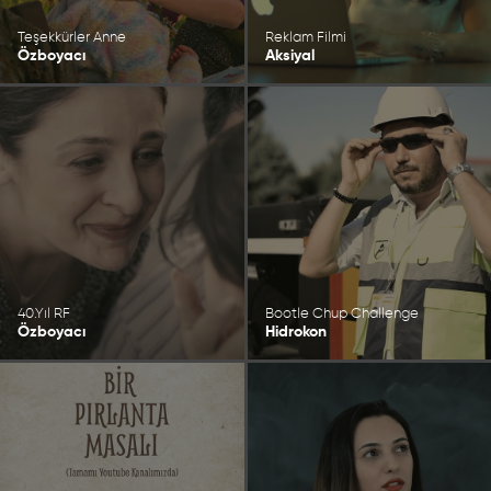
Teşekkürler Anne
Reklam Filmi
Özboyacı
Aksiyal
40.Yıl RF
Bootle Chup Challenge
Özboyacı
Hidrokon