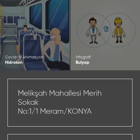
Covid-19 Animasyon
İnfografi
Hidrokon
Bulyap
Melikşah Mahallesi Merih
Sokak
No:1/1 Meram/KONYA