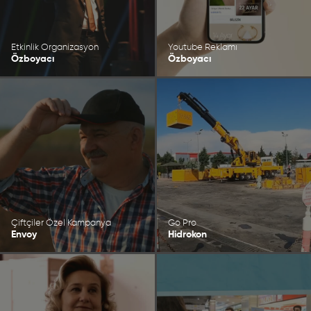
Etkinlik Organizasyon
Youtube Reklamı
Özboyacı
Özboyacı
Çiftçiler Özel Kampanya
Go Pro
Envoy
Hidrokon