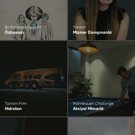
Bir Pırlanta Masalı RF
Tanıtım
Özboyacı
Mizmer Danışmanlık
Tanıtım Filmi
Mannequen Challange
Hidrokon
Aksiyal Mimarlık