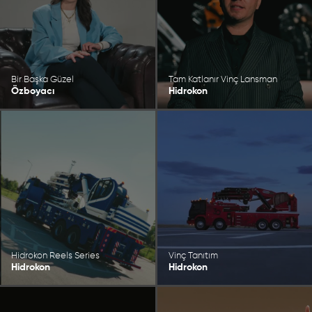
Bir Başka Güzel
Tam Katlanır Vinç Lansman
Özboyacı
Hidrokon
Hidrokon Reels Series
Vinç Tanıtım
Hidrokon
Hidrokon