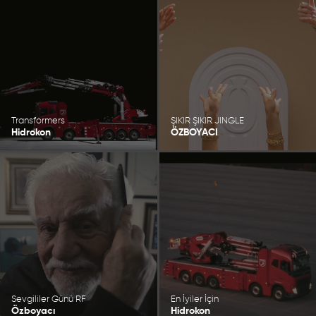
Transformers
ŞIKIR ŞIKIR JINGLE
Hidrokon
ÖZBOYACI
Sevgililer Günü RF
En İyiler İçin
Özboyacı
Hidrokon