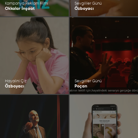
Kampanya Reklam Filmi
Sevgililer Günü
Okkalar İnşaat
Özboyacı
Hayalini Çiz
Sevgililer Günü
Özboyacı
Poçan