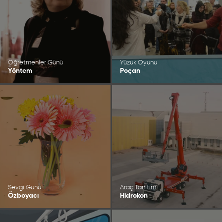
Öğretmenler Günü
Yüzük Oyunu
Yöntem
Poçan
Sevgi Günü
Araç Tanıtım
Özboyacı
Hidrokon