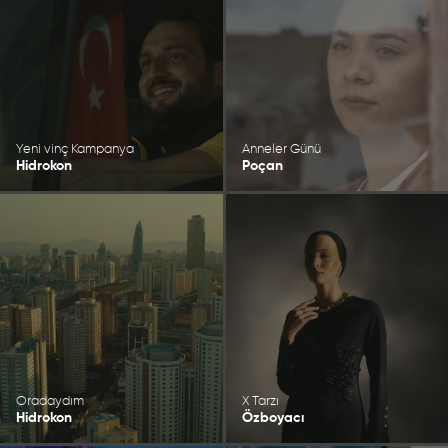
Yeni vinç Kampanya
Anneler Günü
Hidrokon
Poçan
Oradaydım
X Tarzı
Hidrokon
Özboyacı