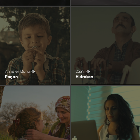
Anneler Günü RF
25.Yıl RF
Poçan
Hidrokon