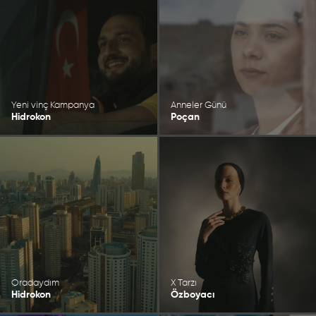
Yeni vinç Kampanya
Anneler Günü
Hidrokon
Poçan
Oradaydım
X Tarzı
Hidrokon
Özboyacı