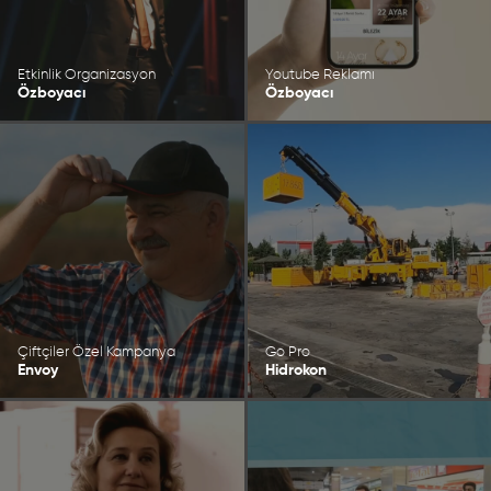
Etkinlik Organizasyon
Youtube Reklamı
Özboyacı
Özboyacı
Çiftçiler Özel Kampanya
Go Pro
Envoy
Hidrokon