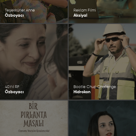
Teşekkürler Anne
Reklam Filmi
Özboyacı
Aksiyal
40.Yıl RF
Bootle Chup Challenge
Özboyacı
Hidrokon