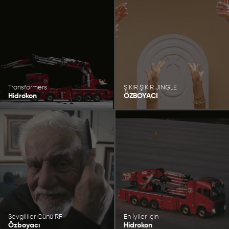
Transformers
ŞIKIR ŞIKIR JINGLE
Hidrokon
ÖZBOYACI
Sevgililer Günü RF
En İyiler İçin
Özboyacı
Hidrokon