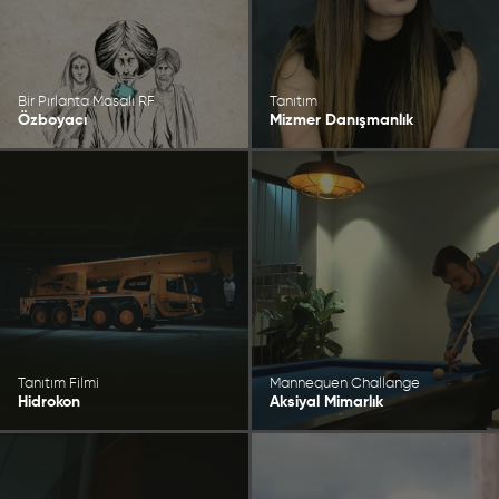
Bir Pırlanta Masalı RF
Tanıtım
Özboyacı
Mizmer Danışmanlık
Tanıtım Filmi
Mannequen Challange
Hidrokon
Aksiyal Mimarlık