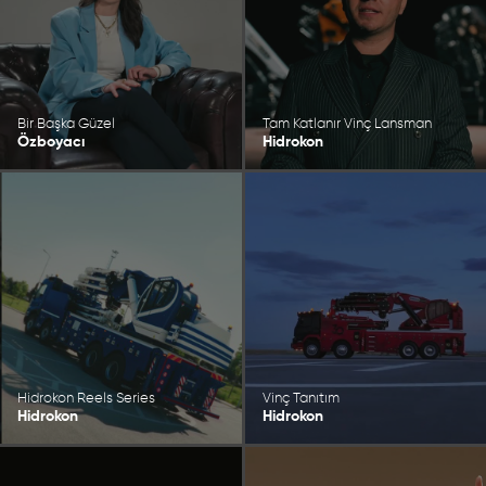
Bir Başka Güzel
Tam Katlanır Vinç Lansman
Özboyacı
Hidrokon
Hidrokon Reels Series
Vinç Tanıtım
Hidrokon
Hidrokon