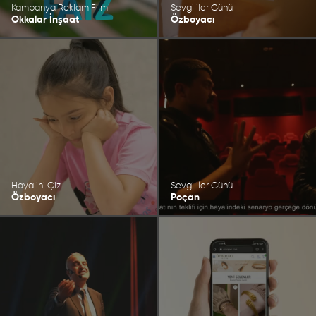
Kampanya Reklam Filmi
Sevgililer Günü
Okkalar İnşaat
Özboyacı
Hayalini Çiz
Sevgililer Günü
Özboyacı
Poçan