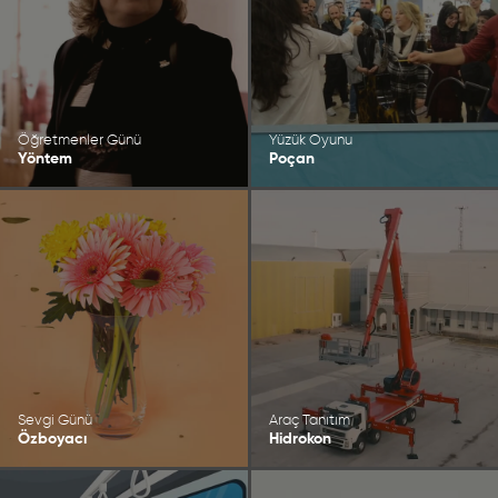
Öğretmenler Günü
Yüzük Oyunu
Yöntem
Poçan
Sevgi Günü
Araç Tanıtım
Özboyacı
Hidrokon