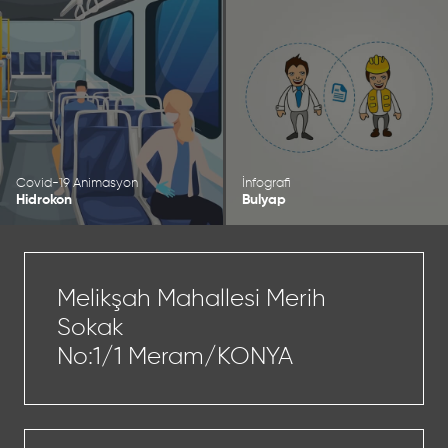
Covid-19 Animasyon
İnfografi
Hidrokon
Bulyap
Melikşah Mahallesi Merih
Sokak
No:1/1 Meram/KONYA