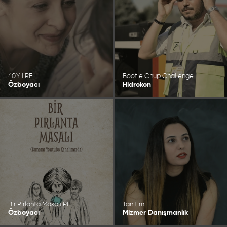
40.Yıl RF
Bootle Chup Challenge
Özboyacı
Hidrokon
Bir Pırlanta Masalı RF
Tanıtım
Özboyacı
Mizmer Danışmanlık