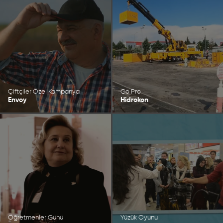
Çiftçiler Özel Kampanya
Go Pro
Envoy
Hidrokon
Öğretmenler Günü
Yüzük Oyunu