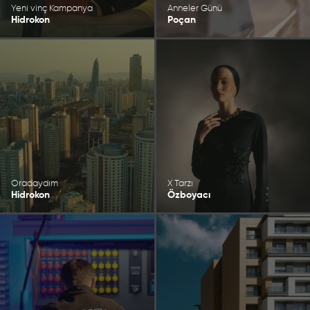
Yeni vinç Kampanya
Anneler Günü
Hidrokon
Poçan
Oradaydım
X Tarzı
Hidrokon
Özboyacı