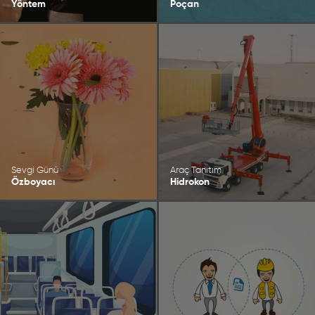
Yöntem
Poçan
Sevgi Günü
Araç Tanıtım
Özboyacı
Hidrokon