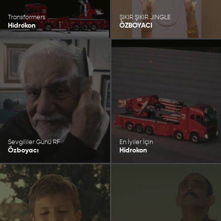
Transformers
ŞIKIR ŞIKIR JINGLE
Hidrokon
ÖZBOYACI
Sevgililer Günü RF
En İyiler İçin
Özboyacı
Hidrokon