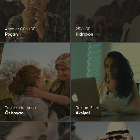
Anneler Günü RF
25.Yıl RF
Poçan
Hidrokon
Teşekkürler Anne
Reklam Filmi
Özboyacı
Aksiyal