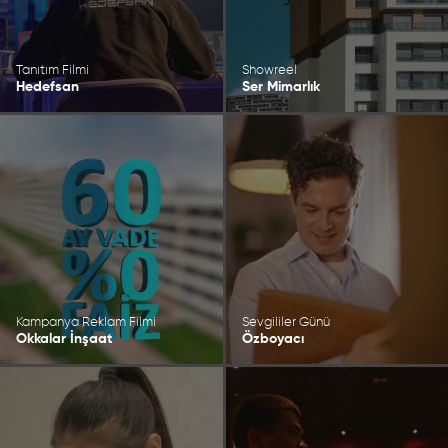
Tanıtım Filmi
Showreel
Hedefsan
Ser Mimarlık
Kampanya Reklam Filmi
Sevgililer Günü
Okkalar İnşaat
Özboyacı