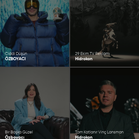
Ciddi Düşün
29 Ekim TV Reklamı
ÖZBOYACI
Hidrokon
Bir Başka Güzel
Tam Katlanır Vinç Lansman
Özboyacı
Hidrokon