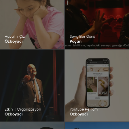
Hayalini Çiz
Sevgililer Günü
Özboyacı
Poçan
Etkinlik Organizasyon
Youtube Reklamı
Özboyacı
Özboyacı