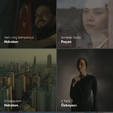
Yeni vinç Kampanya
Anneler Günü
Hidrokon
Poçan
Oradaydım
X Tarzı
Hidrokon
Özboyacı