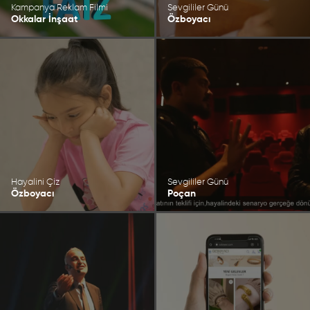
Kampanya Reklam Filmi
Sevgililer Günü
Okkalar İnşaat
Özboyacı
Hayalini Çiz
Sevgililer Günü
Özboyacı
Poçan