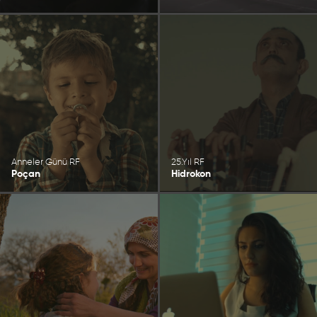
Anneler Günü RF
25.Yıl RF
Poçan
Hidrokon