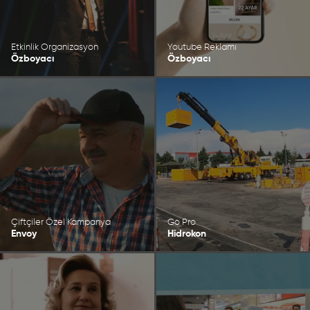
Etkinlik Organizasyon
Youtube Reklamı
Özboyacı
Özboyacı
Çiftçiler Özel Kampanya
Go Pro
Envoy
Hidrokon