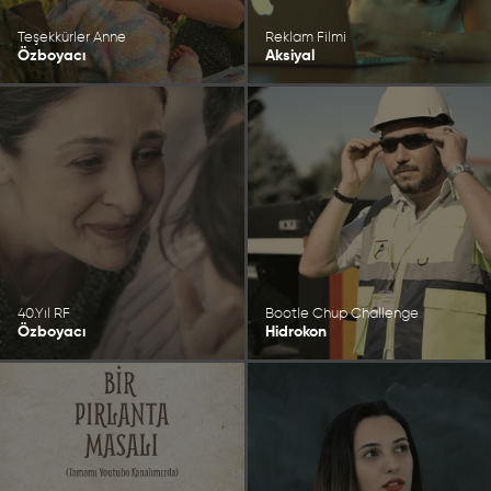
Teşekkürler Anne
Reklam Filmi
Özboyacı
Aksiyal
40.Yıl RF
Bootle Chup Challenge
Özboyacı
Hidrokon