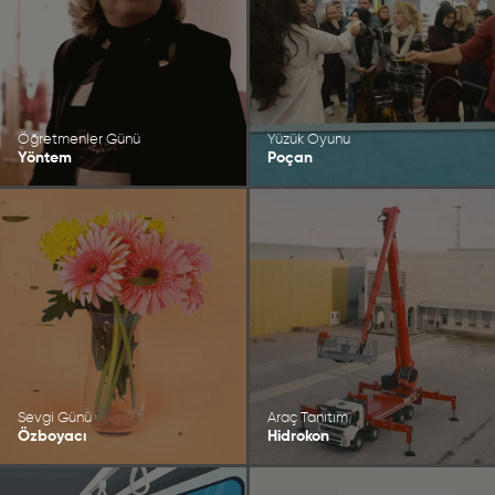
Öğretmenler Günü
Yüzük Oyunu
Yöntem
Poçan
Sevgi Günü
Araç Tanıtım
Özboyacı
Hidrokon