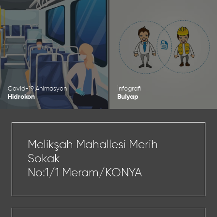
Covid-19 Animasyon
İnfografi
Hidrokon
Bulyap
Melikşah Mahallesi Merih
Sokak
No:1/1 Meram/KONYA