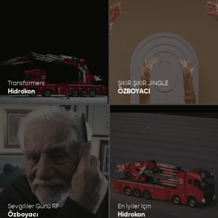
Transformers
ŞIKIR ŞIKIR JINGLE
Hidrokon
ÖZBOYACI
Sevgililer Günü RF
En İyiler İçin
Özboyacı
Hidrokon