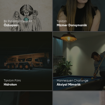
Bir Pırlanta Masalı RF
Tanıtım
Özboyacı
Mizmer Danışmanlık
Tanıtım Filmi
Mannequen Challange
Hidrokon
Aksiyal Mimarlık