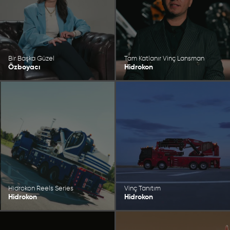
Bir Başka Güzel
Tam Katlanır Vinç Lansman
Özboyacı
Hidrokon
Hidrokon Reels Series
Vinç Tanıtım
Hidrokon
Hidrokon