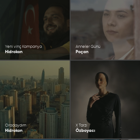
Yeni vinç Kampanya
Anneler Günü
Hidrokon
Poçan
Oradaydım
X Tarzı
Hidrokon
Özboyacı