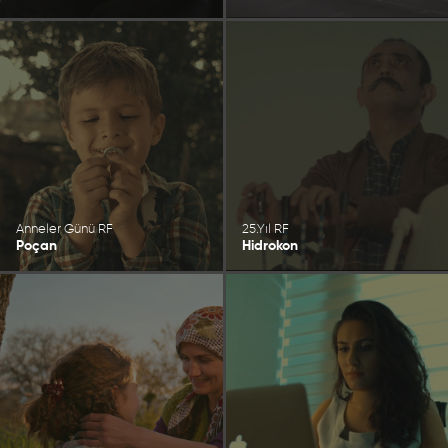
Anneler Günü RF
25.Yıl RF
Poçan
Hidrokon