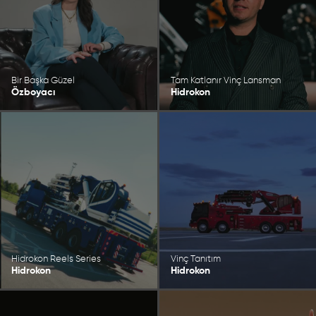
Bir Başka Güzel
Tam Katlanır Vinç Lansman
Özboyacı
Hidrokon
Hidrokon Reels Series
Vinç Tanıtım
Hidrokon
Hidrokon