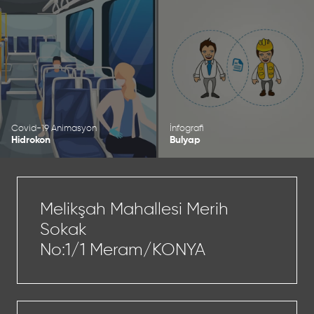
Covid-19 Animasyon
İnfografi
Hidrokon
Bulyap
Melikşah Mahallesi Merih
Sokak
No:1/1 Meram/KONYA