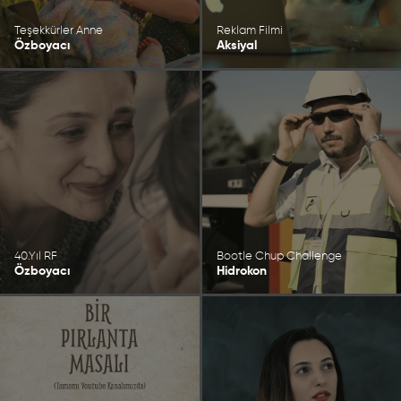
Teşekkürler Anne
Reklam Filmi
Özboyacı
Aksiyal
40.Yıl RF
Bootle Chup Challenge
Özboyacı
Hidrokon