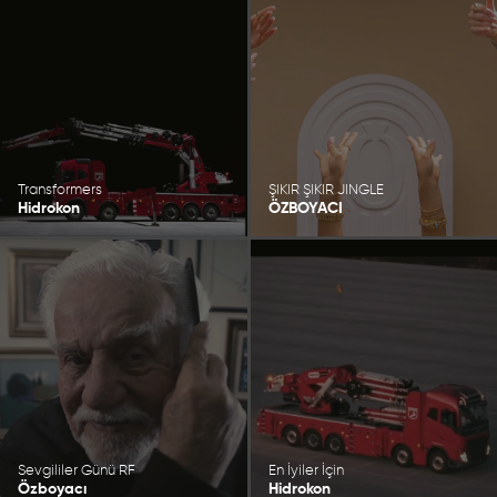
Transformers
ŞIKIR ŞIKIR JINGLE
Hidrokon
ÖZBOYACI
Sevgililer Günü RF
En İyiler İçin
Özboyacı
Hidrokon