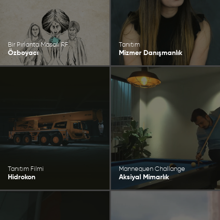
Bir Pırlanta Masalı RF
Tanıtım
Özboyacı
Mizmer Danışmanlık
Tanıtım Filmi
Mannequen Challange
Hidrokon
Aksiyal Mimarlık