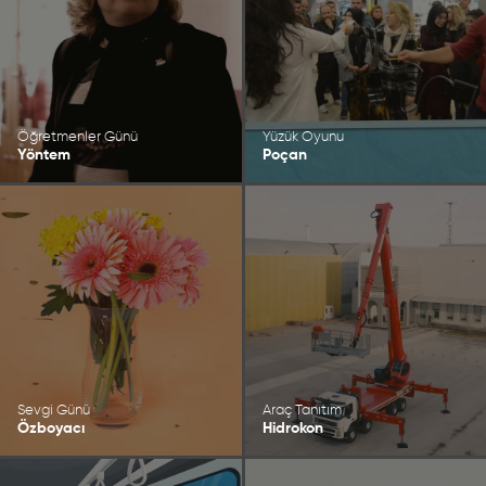
Öğretmenler Günü
Yüzük Oyunu
Yöntem
Poçan
Sevgi Günü
Araç Tanıtım
Özboyacı
Hidrokon