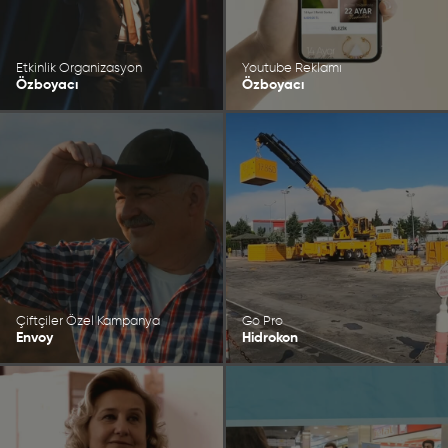
Etkinlik Organizasyon
Youtube Reklamı
Özboyacı
Özboyacı
Çiftçiler Özel Kampanya
Go Pro
Envoy
Hidrokon