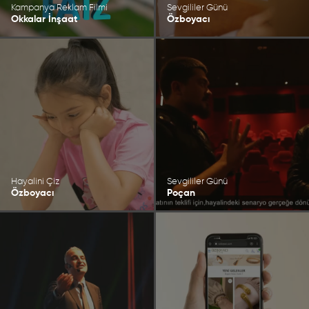
Kampanya Reklam Filmi
Sevgililer Günü
Okkalar İnşaat
Özboyacı
Hayalini Çiz
Sevgililer Günü
Özboyacı
Poçan