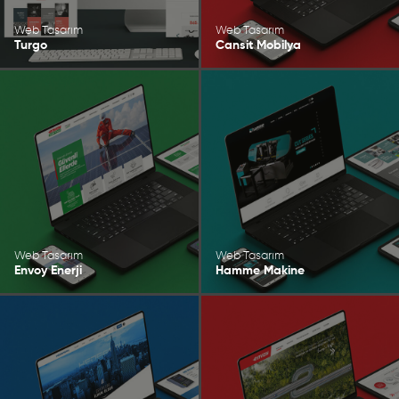
Web Tasarım
Web Tasarım
Turgo
Cansit Mobilya
Web Tasarım
Web Tasarım
Envoy Enerji
Hamme Makine