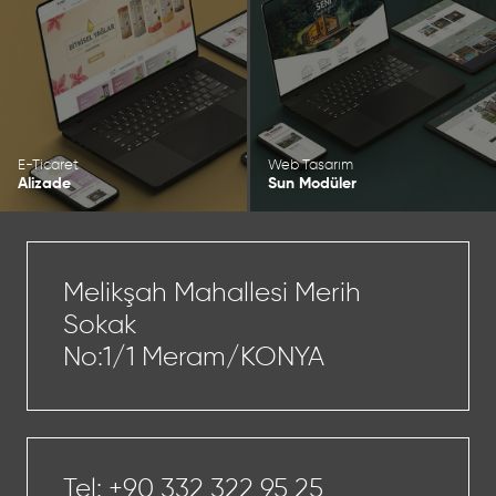
E-Ticaret
Web Tasarım
Alizade
Sun Modüler
Melikşah Mahallesi Merih
Sokak
No:1/1 Meram/KONYA
Tel:
+90 332 322 95 25