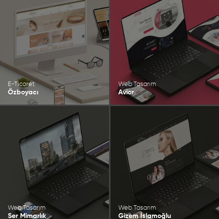
E-Ticaret
Web Tasarım
Özboyacı
Avior
Web Tasarım
Web Tasarım
Ser Mimarlık
Gizem İslamoğlu