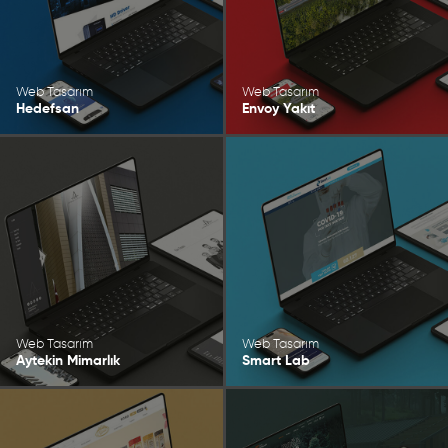
Web Tasarım
Web Tasarım
Hedefsan
Envoy Yakıt
Web Tasarım
Web Tasarım
Aytekin Mimarlık
Smart Lab