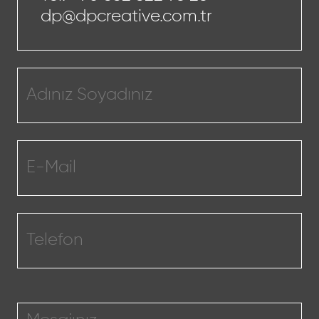
dp@dpcreative.com.tr