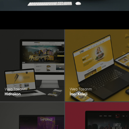
Web Tasarım
Web Tasarım
Hidrokon
İnci Koleji