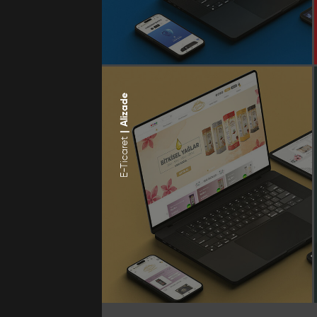
Alizade
|
E-Ticaret