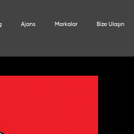
g
Ajans
Markalar
Bize Ulaşın