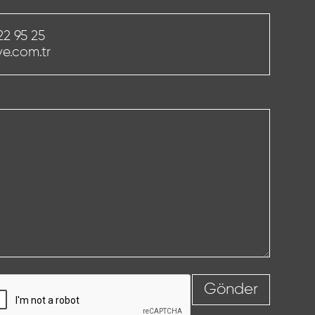
22 95 25
e.com.tr
Gönder