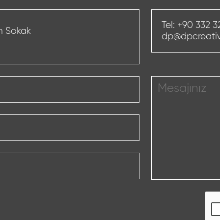
Tel:
+90 332 3
h Sokak
dp@dpcreativ