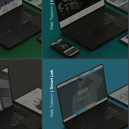
|
Web Tasarım
Smart Lab
|
Web Tasarım