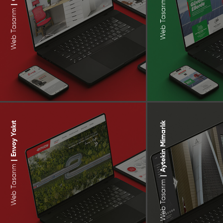
Web Tasarım
|
Web Tasarım
Envoy Yakıt
Aytekin Mimarlık
|
Web Tasarım
|
Web Tasarım