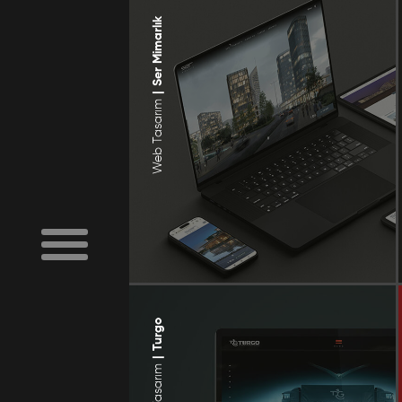
Ser Mimarlık
|
Web Tasarım
Turgo
|
Web Tasarım