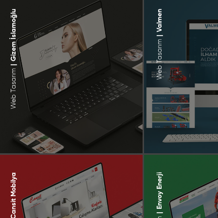
Gizem İslamoğlu
Valmen
|
Web Tasarım
|
Web Tasarım
Cansit Mobilya
Envoy Enerji
|