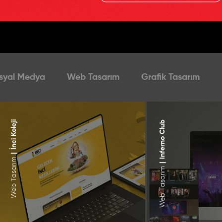
syal Medya
Web Tasarım
Grafik Tasarım
İnci Koleji
Inferno Club
|
Web Tasarım
|
Web Tasarım