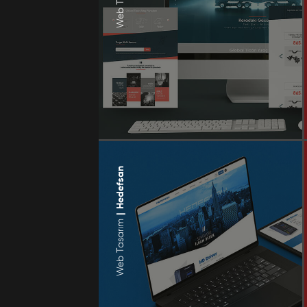
Hedefsan
|
Web Tasarım