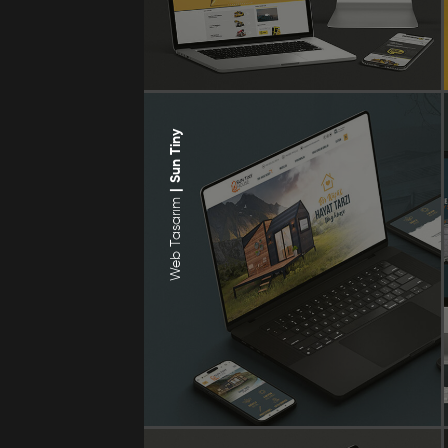
Sun Tiny
|
Web Tasarım