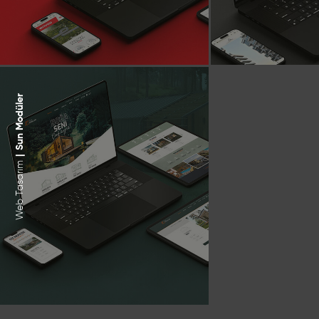
Sun Modüler
|
Web Tasarım