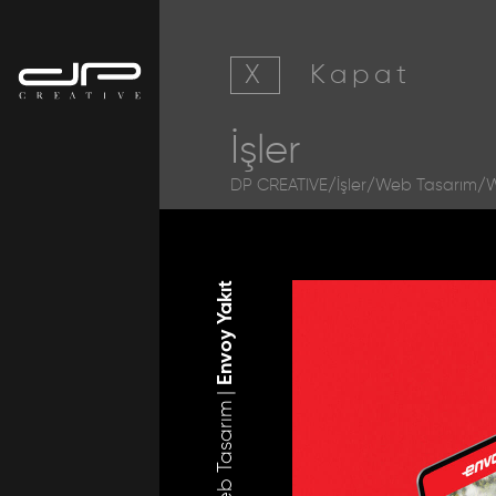
X
Kapat
İşler
DP CREATIVE
/
İşler
/
Web Tasarım
/W
Envoy Yakıt
Web Tasarım |