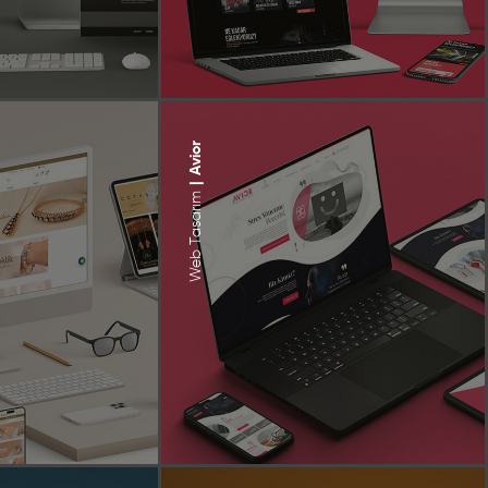
Avior
|
Web Tasarım