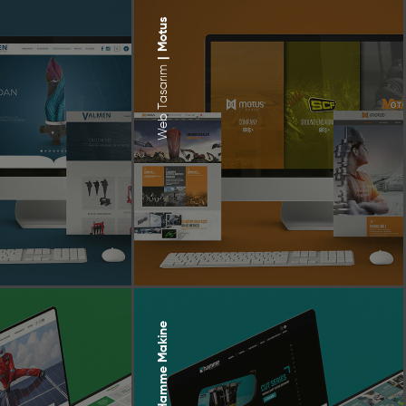
Motus
|
Web Tasarım
Hamme Makine