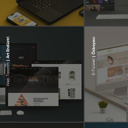
Art Endüstri
Özboyacı
|
E-Ticaret
|
Web Tasarım