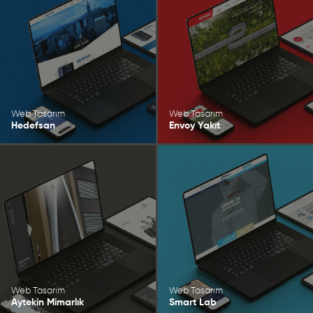
Web Tasarım
Web Tasarım
Hedefsan
Envoy Yakıt
Web Tasarım
Web Tasarım
Aytekin Mimarlık
Smart Lab