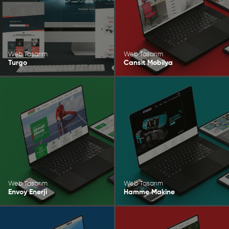
Web Tasarım
Web Tasarım
Turgo
Cansit Mobilya
Web Tasarım
Web Tasarım
Envoy Enerji
Hamme Makine