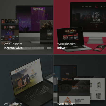
Web Tasarım
Web Tasarım
Inferno Club
Inlive
Web Tasarım
Web Tasarım