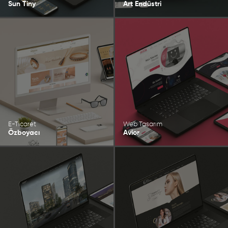
Sun Tiny
Art Endüstri
E-Ticaret
Web Tasarım
Özboyacı
Avior