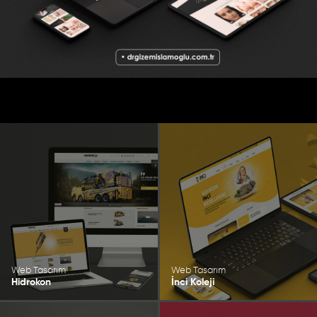
Web Tasarım
Web Tasarım
Hidrokon
İnci Koleji