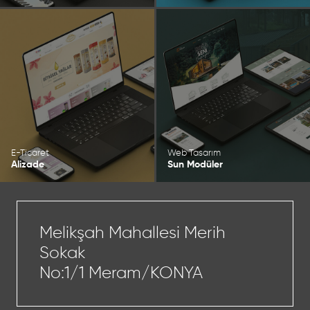
E-Ticaret
Web Tasarım
Alizade
Sun Modüler
Melikşah Mahallesi Merih
Sokak
No:1/1 Meram/KONYA