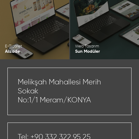
E-Ticaret
Web Tasarım
Alizade
Sun Modüler
Melikşah Mahallesi Merih
Sokak
No:1/1 Meram/KONYA
Tel:
+90 332 322 95 25