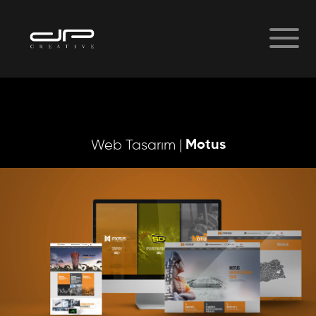
Motus
Web Tasarım |