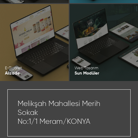
E-Ticaret
Web Tasarım
Alizade
Sun Modüler
Melikşah Mahallesi Merih
Sokak
No:1/1 Meram/KONYA