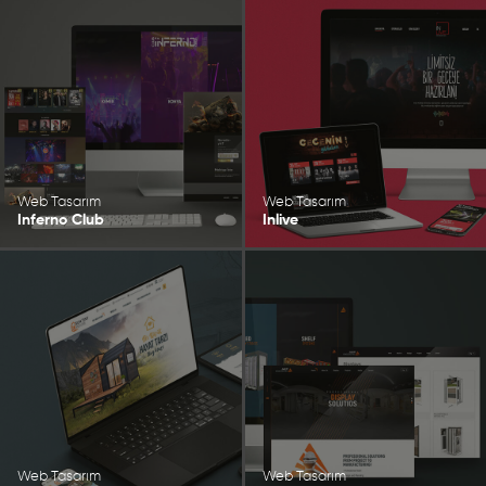
Web Tasarım
Web Tasarım
Inferno Club
Inlive
Web Tasarım
Web Tasarım