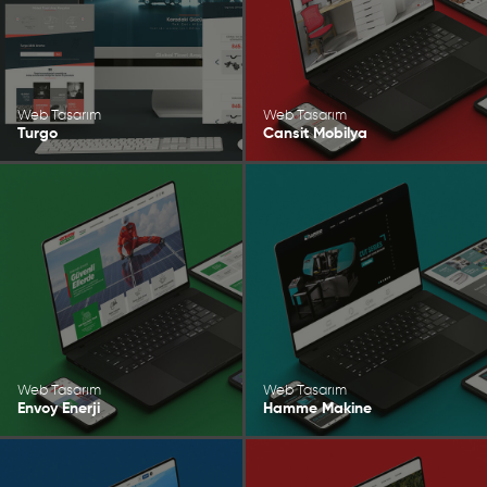
Web Tasarım
Web Tasarım
Turgo
Cansit Mobilya
Web Tasarım
Web Tasarım
Envoy Enerji
Hamme Makine