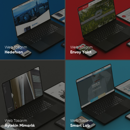
Web Tasarım
Web Tasarım
Hedefsan
Envoy Yakıt
Web Tasarım
Web Tasarım
Aytekin Mimarlık
Smart Lab