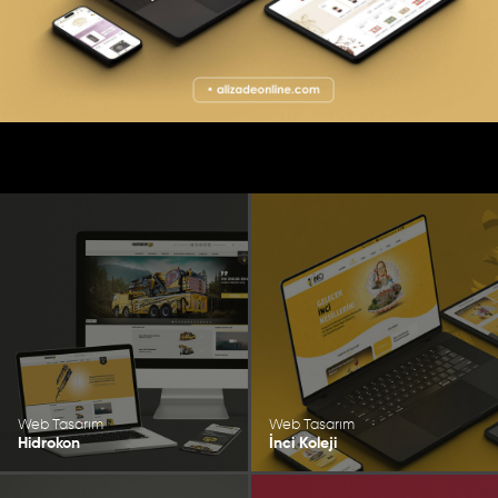
Web Tasarım
Web Tasarım
Hidrokon
İnci Koleji