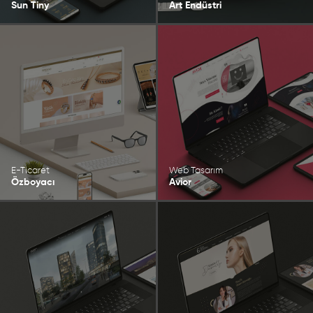
Sun Tiny
Art Endüstri
E-Ticaret
Web Tasarım
Özboyacı
Avior